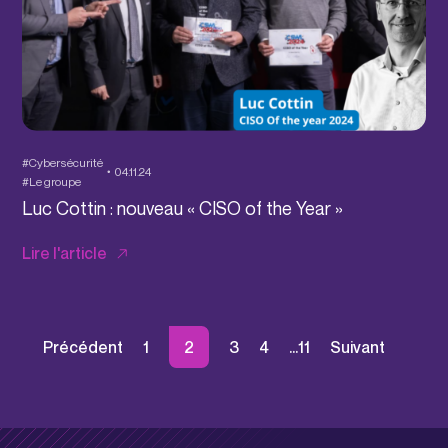
#Cybersécurité
04.11.24
#Le groupe
Luc Cottin : nouveau « CISO of the Year »
Lire l'article
Précédent
1
2
3
4
…
11
Suivant