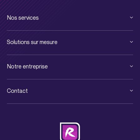
Nos services
Cloud privé
Solutions sur mesure
Cloud public
Solutions pour TPE et PME
Infrastructure digitale
Notre entreprise
Solutions pour Grands Comptes
Communication unifiée
Le groupe
Solutions pour PSF
Services informatiques
Contact
News IT Luxembourg
Consultance IT
+352 31 71 32-1
Événements
Cybersécurité
contact@rcarre.com
Jobs
Nos partenaires