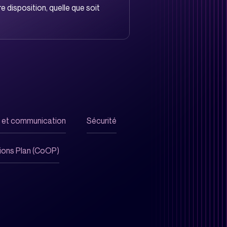
e disposition, quelle que soit
f et communication
Sécurité
tions Plan (CoOP)