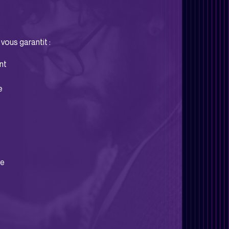
 vous garantit :
ant
le
re