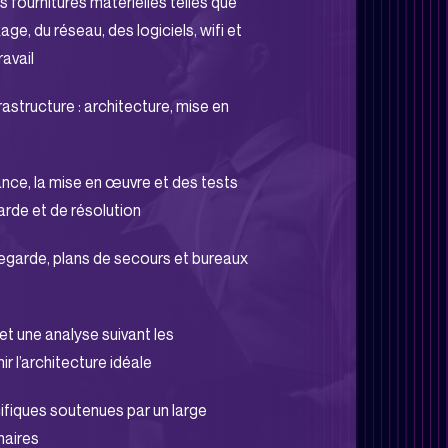
s fournitures matérielles telles que
ge, du réseau, des logiciels, wifi et
avail
frastructure : architecture, mise en
ance, la mise en œuvre et des tests
arde et de résolution
egarde, plans de secours et bureaux
et une analyse suivant les
ir l’architecture idéale
ifiques soutenues par un large
naires