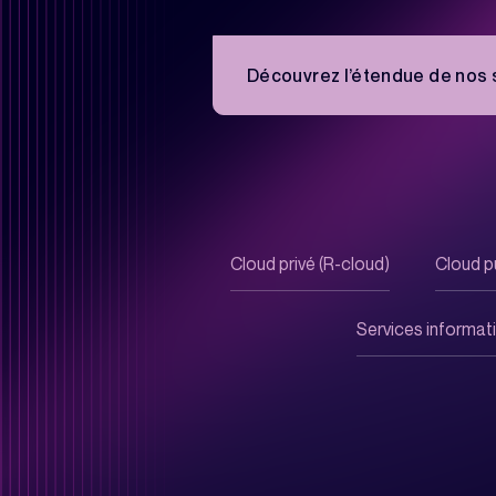
services IT
Découvrez l’étendue de nos 
Protégez votre bu
toutes les cyberat
Cloud privé (R-cloud)
Cloud pu
Services informat