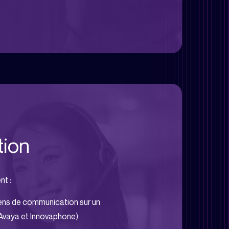
tion
t :
ens de communication sur un
(Avaya et Innovaphone)