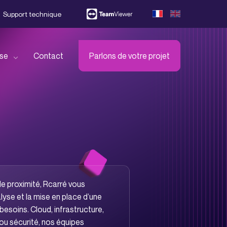
Support technique
ise
Contact
Parlons de votre projet
ejoignez-nous !
écouvrez l’ensemble de nos
artenaires
de proximité, Rcarré vous
éléchargez notre brochure
yse et la mise en place d’une
besoins. Cloud, infrastructure,
ou sécurité, nos équipes