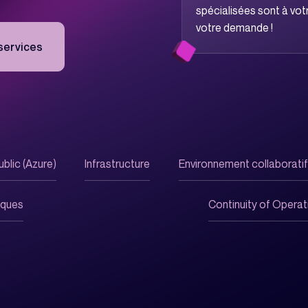
nos experts !
spécialisées sont à votr
votre demande !
services
siness de
taques !
blic (Azure)
Infrastructure
Environnement collaborati
iques
Continuity of Opera