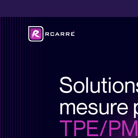
Sécurisez vos do
notre solution en cl
Solution
mesure 
Optimisez votre inf
IT grâce à notre ex
TPE/P
Libérez du temps 
collaborateurs grâ