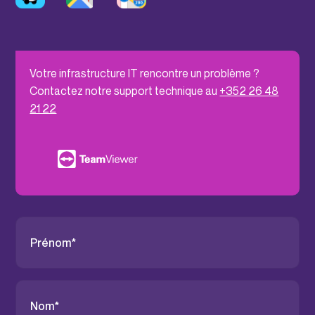
Votre infrastructure IT rencontre un problème ?
Contactez notre support technique au
+352 26 48
21 22
P
r
é
n
o
m
N
o
*
m