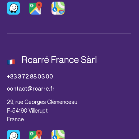
Rcarré France Sàrl
+33 3 72 88 03 00
contact@rcarre.fr
29, rue Georges Clémenceau
F-54190 Villerupt
France