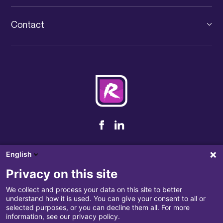
Le groupe
Solutions pour PSF
Services informatiques
Contact
News IT Luxembourg
Consultance IT
+352 31 71 32-1
Événements
Cybersécurité
contact@rcarre.com
Jobs
Nos partenaires
Notre brochure
Conditions générales de vente
English
Politique de confidentialité
Privacy on this site
Traitement des plaintes
We collect and process your data on this site to better
understand how it is used. You can give your consent to all or
Disclaimer
selected purposes, or you can decline them all. For more
information, see our privacy policy.