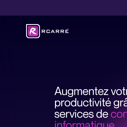
Sécurisez vos do
notre solution en cl
Augmentez vot
Optimisez votre inf
IT grâce à notre ex
productivité gr
services de
con
Libérez du temps 
informatique.
collaborateurs grâ