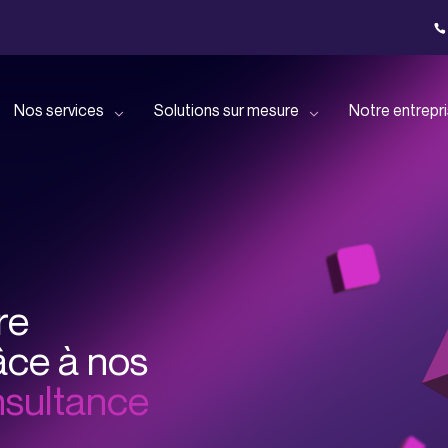
Nos services
Solutions sur mesure
Notre entrepr
Bénéficiez d’un
Nos solutions pour les
Faisons connaissance
R
nnées avec
accompagnement dédié en
petites et moyennes
oud privé !
cloud public !
entreprises
Retrouvez toutes nos
D
actualités
p
re
Offrez une expérience
Nos solutions dédiées aux
rastructure
utilisateur optimale à vos
grandes entreprises
pertise !
employés !
âce à nos
Découvrez tous nos
T
sultance
événements
Nos solutions pour les
à vos
Déléguez les problématiques
professionnels du secteur
ce à nos
IT et missions spécifiques à
financier