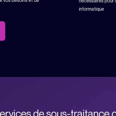
e vos besoins et de
nécessaires pour 
informatique
ervices de sous-traitance o