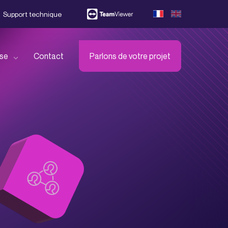
Support technique
ise
Contact
Parlons de votre projet
ejoignez-nous !
écouvrez l’ensemble de nos
artenaires
éléchargez notre brochure