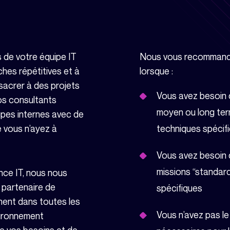
 de votre équipe IT
Nous vous recommando
hes répétitives et à
lorsque :
sacrer à des projets
Vous avez besoin 
os consultants
moyen ou long te
uipes internes avec de
 vous n’ayez à
techniques spécif
Vous avez besoin d
missions “standar
nce IT, nous nous
 partenaire de
spécifiques
nent dans toutes les
Vous n’avez pas l
vironnement