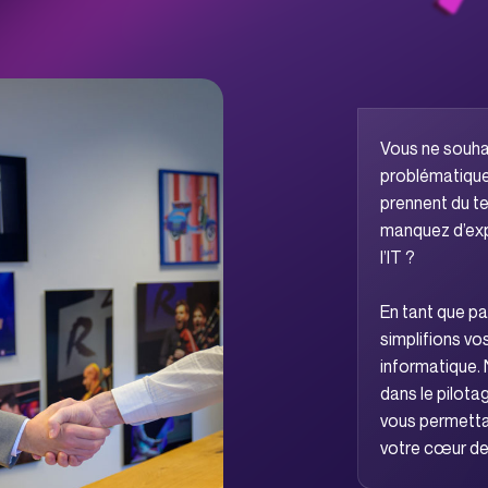
nos experts !
siness de
taques !
Vous ne souha
problématiques
prennent du te
manquez d’exp
l’IT ?
En tant que pa
simplifions v
informatique
dans le pilota
vous permetta
votre cœur de