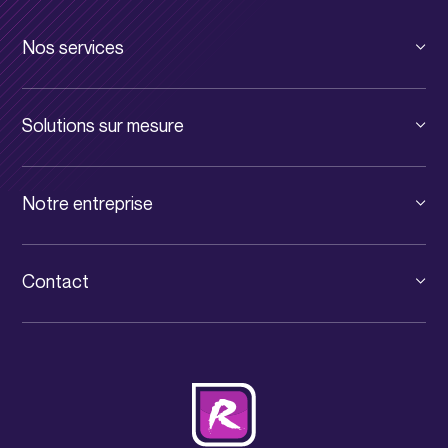
Nos services
Cloud privé
Solutions sur mesure
Cloud public
Solutions pour TPE et PME
Infrastructure digitale
Notre entreprise
Solutions pour Grands Comptes
Communication unifiée
Le groupe
Solutions pour PSF
Services informatiques
Contact
News IT Luxembourg
Consultance IT
+352 31 71 32-1
Événements
Cybersécurité
contact@rcarre.com
Jobs
Nos partenaires