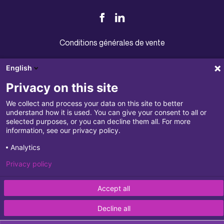
Notre brochure
Conditions générales de vente
Politique de confidentialité
English
Traitement des plaintes
Privacy on this site
Disclaimer
We collect and process your data on this site to better
understand how it is used. You can give your consent to all or
Mentions légales
selected purposes, or you can decline them all. For more
information, see our privacy policy.
Analytics
© 2023 — Rcarré S.A. Tous droits réservés.
Privacy policy
Crafted by
Accept all
Decline all