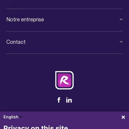
Cloud public
Solutions pour TPE et PME
Infrastructure digitale
Notre entreprise
Solutions pour Grands Comptes
Communication unifiée
Le groupe
Solutions pour PSF
Services informatiques
Contact
News IT Luxembourg
Consultance IT
+352 31 71 32-1
Événements
Cybersécurité
contact@rcarre.com
Jobs
Nos partenaires
Notre brochure
Conditions générales de vente
English
Politique de confidentialité
Privacy on this site