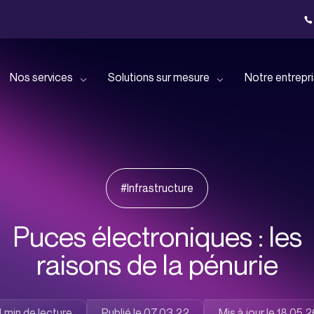
Nos services
Solutions sur mesure
Notre entrepr
Bénéficiez d’un
Nos solutions pour les
Faisons connaissance
R
nnées avec
accompagnement dédié en
petites et moyennes
oud privé !
cloud public !
entreprises
#Infrastructure
Retrouvez toutes nos
D
actualités
p
Offrez une expérience
Nos solutions dédiées aux
rastructure
utilisateur optimale à vos
grandes entreprises
Puces électroniques : les
pertise !
employés !
raisons de la pénurie
Découvrez tous nos
T
événements
Nos solutions pour les
à vos
Déléguez les problématiques
professionnels du secteur
ce à nos
IT et missions spécifiques à
financier
Publié le 07.03.22
Mis à jour le 18.05.