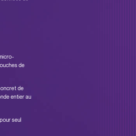
micro-
 couches de
oncret de
onde entier au
pour seul