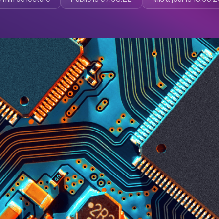
nos experts !
siness de
taques !