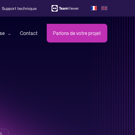
Support technique
ise
Contact
Parlons de votre projet
ejoignez-nous !
écouvrez l’ensemble de nos
artenaires
éléchargez notre brochure
26