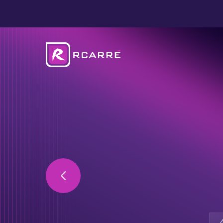
Sécurisez vos do
notre solution en cl
Optimisez votre inf
IT grâce à notre ex
Libérez du temps 
collaborateurs grâ