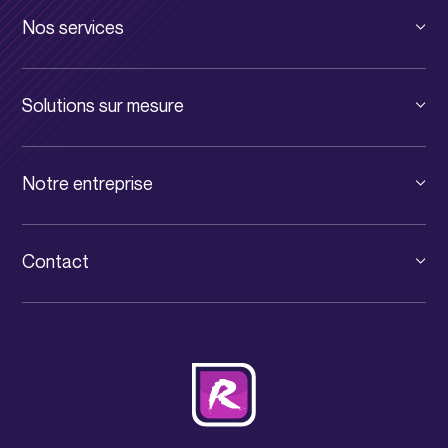
Nos services
Cloud privé
Solutions sur mesure
Cloud public
Solutions pour TPE et PME
Infrastructure digitale
Notre entreprise
Solutions pour Grands Comptes
Communication unifiée
Le groupe
Solutions pour PSF
Services informatiques
Contact
News IT Luxembourg
Consultance IT
+352 31 71 32-1
Événements
Cybersécurité
contact@rcarre.com
Jobs
Nos partenaires