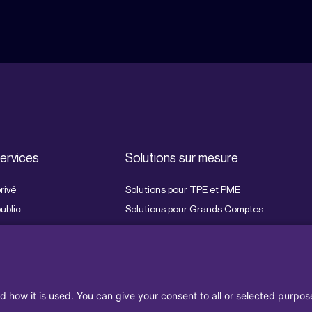
ervices
Solutions sur mesure
rivé
Solutions pour TPE et PME
ublic
Solutions pour Grands Comptes
ructure digitale
Solutions pour PSF
ication unifiée
s informatiques
tance IT
d how it is used. You can give your consent to all or selected purpos
écurité