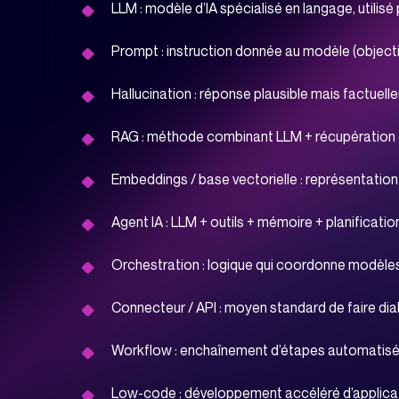
services IT
LLM : modèle d’IA spécialisé en langage, utili
Prompt : instruction donnée au modèle (objecti
Protégez votre bu
Hallucination : réponse plausible mais factuell
toutes les cyberat
RAG : méthode combinant LLM + récupération 
Embeddings / base vectorielle : représentati
Agent IA : LLM + outils + mémoire + planificati
Orchestration : logique qui coordonne modèles,
Connecteur / API : moyen standard de faire dial
Workflow : enchaînement d’étapes automatisées
Low-code : développement accéléré d’applica