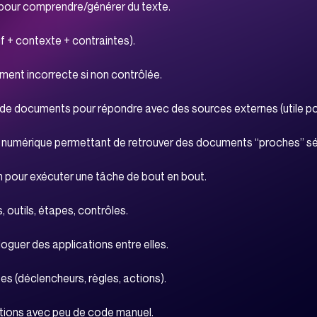
nos experts !
sé pour comprendre/générer du texte.
f + contexte + contraintes).
siness de
ement incorrecte si non contrôlée.
taques !
de documents pour répondre avec des sources externes (utile p
on numérique permettant de retrouver des documents “proches” sé
on pour exécuter une tâche de bout en bout.
 outils, étapes, contrôles.
oguer des applications entre elles.
 (déclencheurs, règles, actions).
tions avec peu de code manuel.