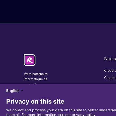
Nos s
Cloud p
Votre partenaire
Cloud p
informatique de
proximité
Infrast
English
Commun
Service
Privacy on this site
Consul
We collect and process your data on this site to better understan
Cybers
them all. For more information, see our privacy policy.