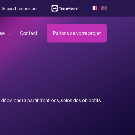
Support technique
ise
Contact
Parlons de votre projet
ejoignez-nous !
écouvrez l’ensemble de nos
artenaires
décisions) à partir d’entrées, selon des objectifs
éléchargez notre brochure