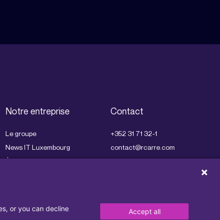
Notre entreprise
Contact
Le groupe
+352 31 71 32-1
News IT Luxembourg
contact@rcarre.com
Événements
Jobs
Nos partenaires
Notre brochure
es, or you can decline
Accept all